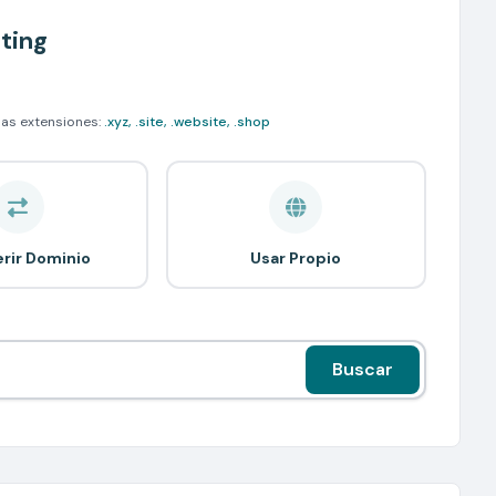
ting
 las extensiones:
.xyz, .site, .website, .shop
erir Dominio
Usar Propio
Buscar