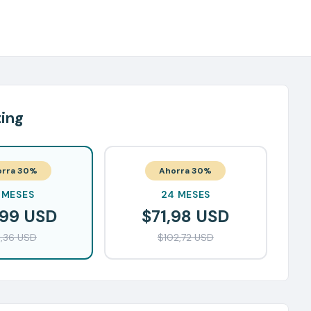
ting
orra 30%
Ahorra 30%
 MESES
24 MESES
,99 USD
$71,98 USD
1,36 USD
$102,72 USD